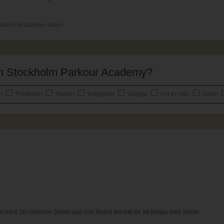
arkour Academys villkor.
 om Stockholm Parkour Academy?
an
Förskolan
Skolan
Instagram
Google
Via en vän
Email
ala med. Du behöver Swish-app och Mobilt BankId för att betala med Swish.