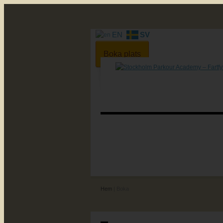
EN
SV
Boka plats
Hem
| Boka