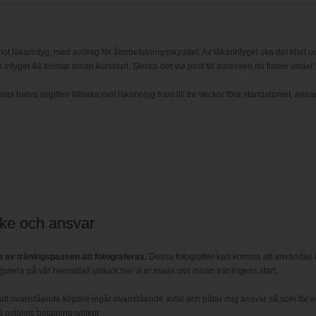
ot läkarintyg, med avdrag för återbetalningsskyddet. Av läkarintyget ska det klart oc
 intyget 48 timmar innan kursstart. Skicka det via post till adressen du finner under 
 halva avgiften tillbaka mot läkarintyg fram till tre veckor före startdatumet, annar
ke och ansvar
av träningspassen att fotograferas.
Dessa fotografier kan komma att användas i
figurera på vår hemsida/i utskick ber vi er maila oss innan träningens start.
tt ovanstående köpare ingår ovanstående avtal och påtar mig ansvar så som för ege
avtalets betalningsvillkor.