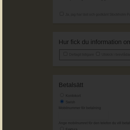
Ja, jag har läst och godkänt Stockholm P
Hur fick du information
Deltagit tidigare
Utskick i brevlåd
Betalsätt
Kontokort
Swish
Mobilnummer för betalning
Ange mobilnumret för den telefon du vill bet
Faktura