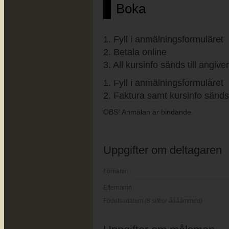
Boka
1. Fyll i anmälningsformuläret
2. Betala online
3. All kursinfo sänds till angiv
1. Fyll i anmälningsformuläret
2. Faktura samt kursinfo sänds 
OBS! Anmälan är bindande.
Uppgifter om deltagaren
Förnamn
Efternamn
Födelsedatum
(8 siffror ååååmmdd)