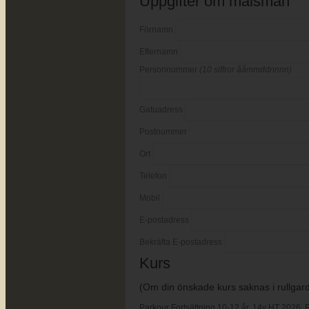
Uppgifter om målsman
Förnamn
Efternamn
Personnummer
(10 siffror ååmmddnnnn)
Gatuadress
Postnummer
Ort
Telefon
Mobil
E-postadress
Bekräfta E-postadress
Kurs
(Om din önskade kurs saknas i rullgardi
Parkour Fortsättning 10-12 år, 14v HT 2026, 