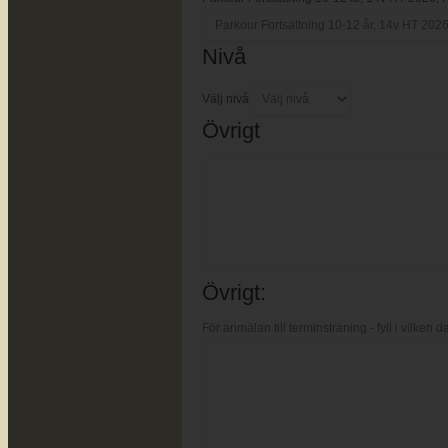
Nivå
Välj nivå
Övrigt
Övrigt:
För anmälan till terminsträning - fyll i vilken d