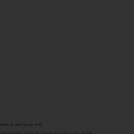
nen är den tyvärr full)
Folksamhallen, Start v.36, Söndag kl 15.00-15.50 - 2600kr