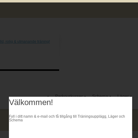
Parkourkurser
Schema
Läger
Välkommen!
Fyll i ditt namn & e-mail och få tillgång till Träningsupplägg, Läger och
Schema