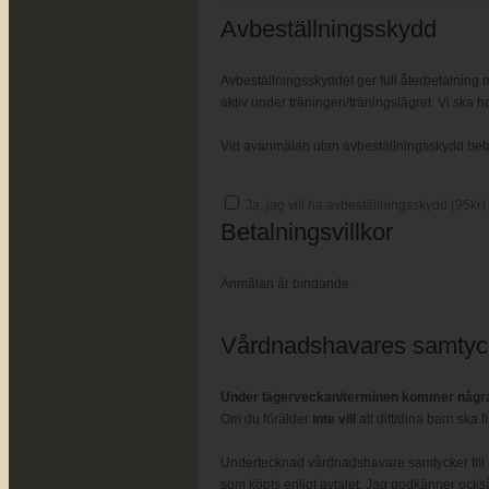
Avbeställningsskydd
Avbeställningsskyddet ger full återbetalning m
aktiv under träningen/träningslägret. Vi ska ha
Vid avanmälan utan avbeställningsskydd betalas
Ja, jag vill ha avbeställningsskydd (
95
kr)
Betalningsvillkor
Anmälan är bindande.
Vårdnadshavares samtyc
Under lägerveckan/terminen kommer några 
Om du förälder
inte vill
att ditt/dina barn ska 
Undertecknad vårdnadshavare samtycker till a
som köpts enligt avtalet. Jag godkänner också 