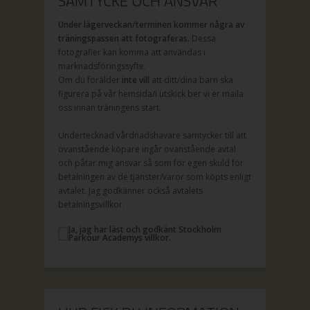
SAMTYCKE OCH ANSVAR
Under lägerveckan/terminen kommer några av
träningspassen att fotograferas.
Dessa
fotografier kan komma att användas i
marknadsföringssyfte.
Om du förälder
inte vill
att ditt/dina barn ska
figurera på vår hemsida/i utskick ber vi er maila
oss innan träningens start.
Undertecknad vårdnadshavare samtycker till att
ovanstående köpare ingår ovanstående avtal
och påtar mig ansvar så som för egen skuld för
betalningen av de tjänster/varor som köpts enligt
avtalet. Jag godkänner också avtalets
betalningsvillkor.
Ja, jag har läst och godkänt Stockholm
Parkour Academys villkor.