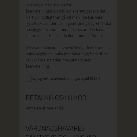
läkarintyg, med avdrag för
återbetalningsskyddet. Av läkarintyget ska det
klart och tydligt framgå att man inte kan vara
fysiskt aktiv under träningen/träningslägret. Vi ska
ha intyget 48 timmar innan kursstart. Skicka det
via post till adressen du finner under "Kontakt".
Vid avanmälan utan avbeställningsskydd betalas
halva avgiften tillbaka mot läkarintyg fram till tre
veckor före startdatumet, annars uteblir
återbetalning.
Ja, jag vill ha avbeställningsskydd (
95
kr)
BETALNINGSVILLKOR
Anmälan är bindande.
VÅRDNADSHAVARES