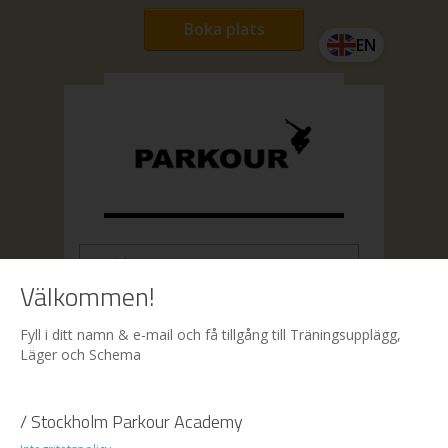
Boka plats
EN
Välkommen!
Hem
| Boka
Fyll i ditt namn & e-mail och få tillgång till Träningsupplägg,
Läger och Schema
Boka
/ Stockholm Parkour Academy