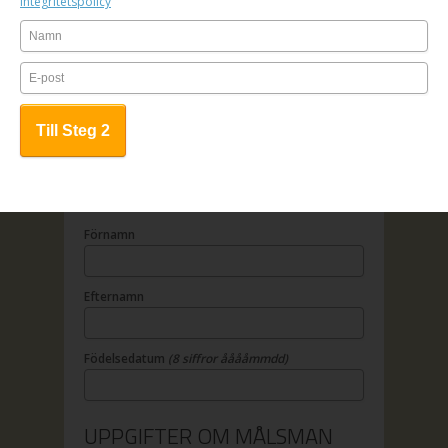
Integritetspolicy
1. Fyll i anmälningsformuläret
2. Betala online
3. All kursinfo sänds till angiven e-
mailadress
OBS! Anmälan är bindande.
UPPGIFTER OM DELTAGAREN
Förnamn
Efternamn
Födelsedatum
(8 siffror ååååmmdd)
UPPGIFTER OM MÅLSMAN