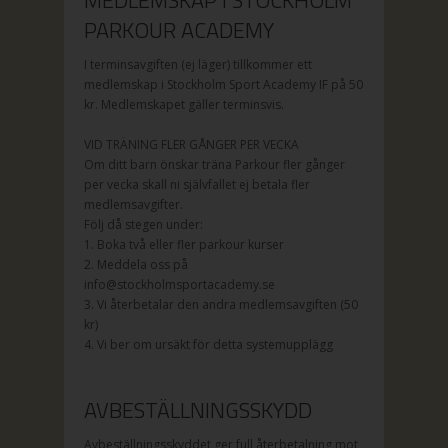
MEDLEMSKAP I STOCKHOLM
PARKOUR ACADEMY
I terminsavgiften (ej läger) tillkommer ett
medlemskap i Stockholm Sport Academy IF på
50
kr. Medlemskapet gäller terminsvis.
VID TRÄNING FLER GÅNGER PER VECKA
Om ditt barn önskar träna Parkour fler gånger
per vecka skall ni självfallet ej betala fler
medlemsavgifter.
Följ då stegen under:
1. Boka två eller fler parkour kurser
2. Meddela oss på
info@stockholmsportacademy.se
3. Vi återbetalar den andra medlemsavgiften (50
kr)
4. Vi ber om ursäkt för detta systemupplägg
AVBESTÄLLNINGSSKYDD
Avbeställningsskyddet ger full återbetalning mot