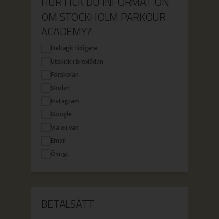
HUR FICK DU INFORMATION
OM STOCKHOLM PARKOUR
ACADEMY?
Deltagit tidigare
Utskick i brevlådan
Förskolan
Skolan
Instagram
Google
Via en vän
Email
Övrigt
BETALSÄTT