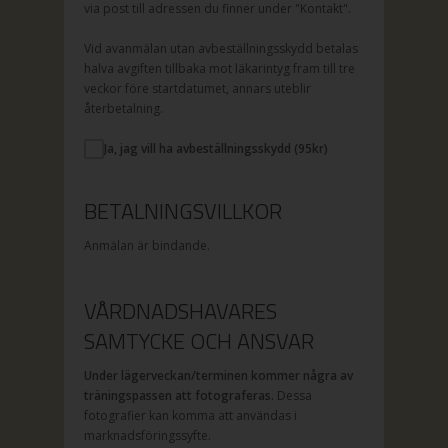
via post till adressen du finner under "Kontakt".
Vid avanmälan utan avbeställningsskydd betalas
halva avgiften tillbaka mot läkarintyg fram till tre
veckor före startdatumet, annars uteblir
återbetalning.
Ja, jag vill ha avbeställningsskydd (
95
kr)
BETALNINGSVILLKOR
Anmälan är bindande.
VÅRDNADSHAVARES
SAMTYCKE OCH ANSVAR
Under lägerveckan/terminen kommer några av
träningspassen att fotograferas.
Dessa
fotografier kan komma att användas i
marknadsföringssyfte.