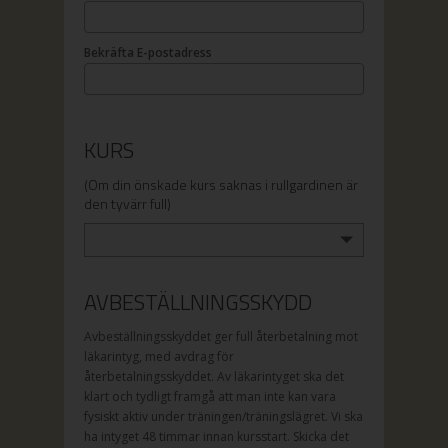
Bekräfta E-postadress
KURS
(Om din önskade kurs saknas i rullgardinen är
den tyvärr full)
AVBESTÄLLNINGSSKYDD
Avbeställningsskyddet ger full återbetalning mot
läkarintyg, med avdrag för
återbetalningsskyddet. Av läkarintyget ska det
klart och tydligt framgå att man inte kan vara
fysiskt aktiv under träningen/träningslägret. Vi ska
ha intyget 48 timmar innan kursstart. Skicka det