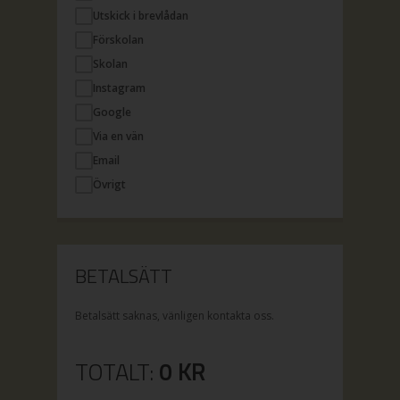
Utskick i brevlådan
Förskolan
Skolan
Instagram
Google
Via en vän
Email
Övrigt
BETALSÄTT
Betalsätt saknas, vänligen kontakta oss.
TOTALT:
0
KR