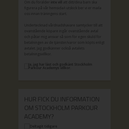
Om du förälder
inte vill
att ditt/dina barn ska
figurera på vår hemsida/i utskick ber vi er maila
oss innan träningens start.
Undertecknad vårdnadshavare samtycker till att
ovanstående köpare ingår ovanstående avtal
och påtar mig ansvar så som för egen skuld för
betalningen av de tjänster/varor som köpts enligt
avtalet. Jag godkänner också avtalets
betalningsvillkor.
Ja, jag har läst och godkänt Stockholm
Parkour Academys villkor.
HUR FICK DU INFORMATION
OM STOCKHOLM PARKOUR
ACADEMY?
Deltagit tidigare