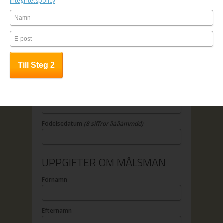
Integritetspolicy
OBS! Anmälan är bindande.
UPPGIFTER OM DELTAGAREN
Förnamn
Efternamn
Födelsedatum
(8 siffror ååååmmdd)
UPPGIFTER OM MÅLSMAN
Förnamn
Efternamn