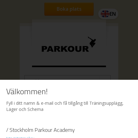
Boka plats
EN
Välkommen!
Hem
| Boka
Fyll i ditt namn & e-mail och få tillgång till Träningsupplägg,
Läger och Schema
Boka
/ Stockholm Parkour Academy