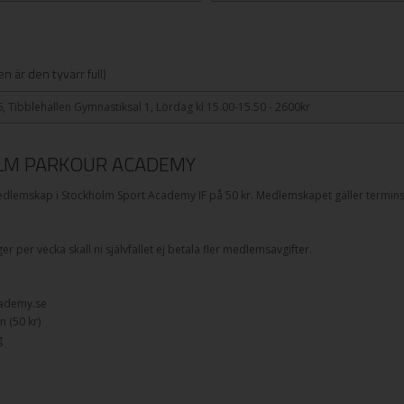
n är den tyvärr full)
, Tibblehallen Gymnastiksal 1, Lördag kl 15.00-15.50 - 2600kr
LM PARKOUR ACADEMY
t medlemskap i Stockholm Sport Academy IF på
50
kr. Medlemskapet gäller termins
r per vecka skall ni självfallet ej betala fler medlemsavgifter.
cademy.se
 (50 kr)
g