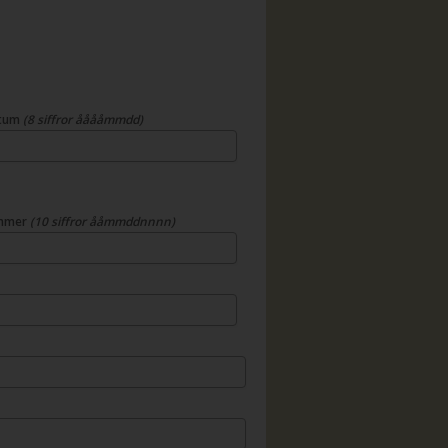
atum
(8 siffror ååååmmdd)
mmer
(10 siffror ååmmddnnnn)