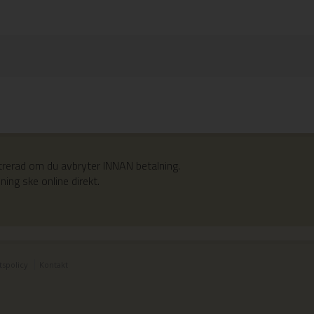
trerad om du avbryter INNAN betalning.
ing ske online direkt.
tspolicy
Kontakt