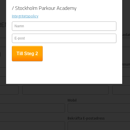
/ Stockholm Parkour Academy
Integritetspolicy
REN
Efternamn
Födelsed
N
Efternamn
Personnu
Postnummer
Ort
Mobil
Bekräfta E-postadress