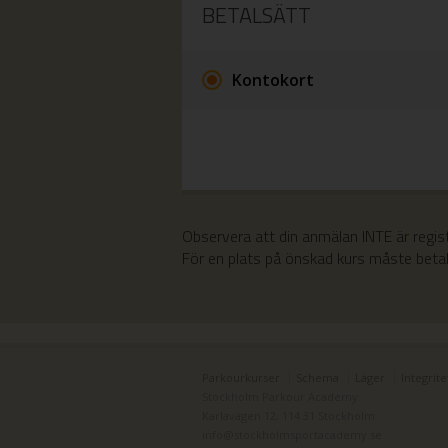
BETALSÄTT
Kontokort
Observera att din anmälan INTE är regis
För en plats på önskad kurs måste betaln
Parkourkurser
Schema
Läger
Integrite
Stockholm Parkour Academy
Karlavägen 12, 114 31 Stockholm
info@stockholmsportacademy.se