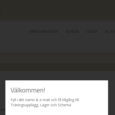
PARKOURKURSER
SCHEMA
LÄGER
ALLA 
Välkommen!
Fyll i ditt namn & e-mail och få tillgång till
Träningsupplägg, Läger och Schema
 e-mailadress