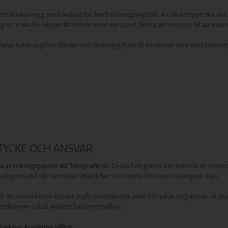
g mot läkarintyg, med avdrag för återbetalningsskyddet. Av läkarintyget ska det k
gret. Vi ska ha intyget 48 timmar innan kursstart. Skicka det via post till adresse
as halva avgiften tillbaka mot läkarintyg fram till tre veckor före startdatumet,
YCKE OCH ANSVAR
 av träningspassen att fotograferas.
Dessa fotografier kan komma att använd
ka figurera på vår hemsida/i utskick ber vi er maila oss innan träningens start.
l att ovanstående köpare ingår ovanstående avtal och påtar mig ansvar så som
 godkänner också avtalets betalningsvillkor.
 Parkour Academys villkor.