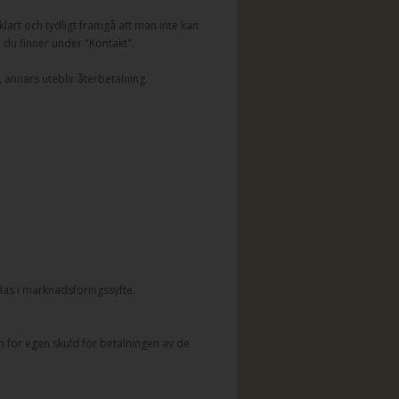
lart och tydligt framgå att man inte kan
n du finner under "Kontakt".
 annars uteblir återbetalning.
as i marknadsföringssyfte.
 för egen skuld för betalningen av de