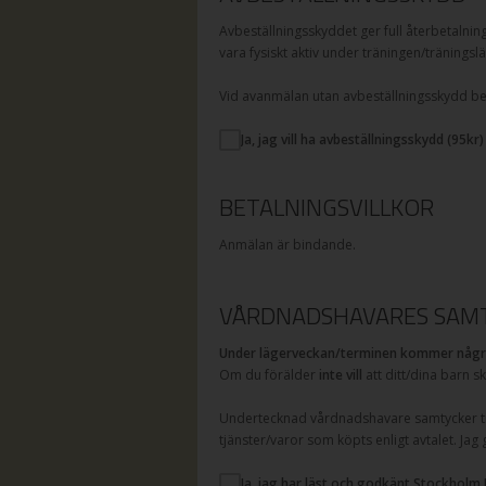
Avbeställningsskyddet ger full återbetalnin
vara fysiskt aktiv under träningen/träningslä
Vid avanmälan utan avbeställningsskydd betal
Ja, jag vill ha avbeställningsskydd (
95
kr)
BETALNINGSVILLKOR
Anmälan är bindande.
VÅRDNADSHAVARES SAMT
Under lägerveckan/terminen kommer några
Om du förälder
inte vill
att ditt/dina barn s
Undertecknad vårdnadshavare samtycker til
tjänster/varor som köpts enligt avtalet. Jag
Ja, jag har läst och godkänt Stockholm