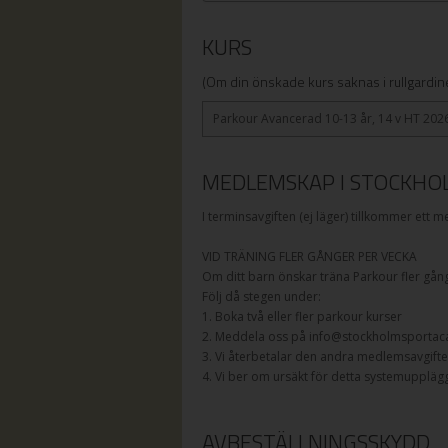
KURS
(Om din önskade kurs saknas i rullgardine
Parkour Avancerad 10-13 år, 14 v HT 2026
MEDLEMSKAP I STOCKHO
I terminsavgiften (ej läger) tillkommer et
VID TRÄNING FLER GÅNGER PER VECKA
Om ditt barn önskar träna Parkour fler gånge
Följ då stegen under:
1. Boka två eller fler parkour kurser
2. Meddela oss på info@stockholmsporta
3. Vi återbetalar den andra medlemsavgiften
4. Vi ber om ursäkt för detta systemuppläg
AVBESTÄLLNINGSSKYDD