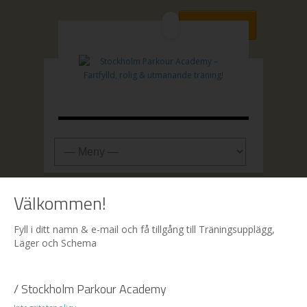
Boka plats
Hem
| Boka
Välkommen!
Fyll i ditt namn & e-mail och få tillgång till Träningsupplägg,
Boka
Läger och Schema
/ Stockholm Parkour Academy
1. Fyll i anmälningsformuläret