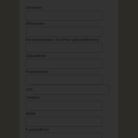
Förnamn
Efternamn
Personnummer
(10 siffror ååmmddnnnn)
Gatuadress
Postnummer
Ort
Telefon
Mobil
E-postadress