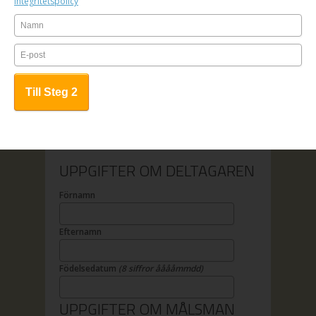
2. Betala online
Integritetspolicy
3. All kursinfo sänds till angiven e-
mailadress
1. Fyll i anmälningsformuläret
2. Faktura samt kursinfo sänds till
angiven adress
OBS! Anmälan är bindande.
UPPGIFTER OM DELTAGAREN
Förnamn
Efternamn
Födelsedatum
(8 siffror ååååmmdd)
UPPGIFTER OM MÅLSMAN