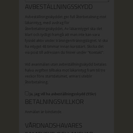
AVBESTÄLLNINGSSKYDD
Avbeställningsskyddet ger full återbetalning mot
läkarintyg, med avdrag för
återbetalningsskyddet. Av läkarintyget ska det
klart och tydligt framgå att man inte kan vara
fysiskt aktiv under träningen/träningslägret. Vi ska
ha intyget 48 timmar innan kursstart. Skicka det
via post till adressen du finner under "Kontakt".
Vid avanmälan utan avbeställningsskydd betalas
halva avgiften tillbaka mot läkarintyg fram till tre
veckor före startdatumet, annars uteblir
återbetalning.
Ja, jag vill ha avbeställningsskydd (
95
kr)
BETALNINGSVILLKOR
Anmälan är bindande.
VÅRDNADSHAVARES