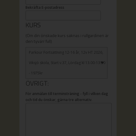
Bekräfta E-postadress
KURS
(Om din önskade kurs saknas i rullgardinen är
den tyvärr full)
Parkour Fortsättning 12-16 år, 12v HT 2026,
Viksjö skola, Start v.37, Lördag kl 13.00-13.50
- 1975kr
ÖVRIGT:
För anmälan till terminsträning - fyll i vilken dag
och tid du önskar, gärna tre alternativ.