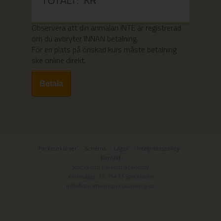
TOTALT:
KR
Observera att din anmälan INTE är registrerad
om du avbryter INNAN betalning.
För en plats på önskad kurs måste betalning
ske online direkt.
Parkourkurser
Schema
Läger
Integritetspolicy
Kontakt
Stockholm Parkour Academy
Karlavägen 12, 114 31 Stockholm
info@stockholmsportacademy.se