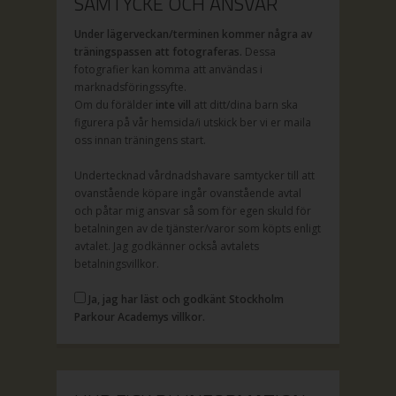
SAMTYCKE OCH ANSVAR
Under lägerveckan/terminen kommer några av
träningspassen att fotograferas.
Dessa
fotografier kan komma att användas i
marknadsföringssyfte.
Om du förälder
inte vill
att ditt/dina barn ska
figurera på vår hemsida/i utskick ber vi er maila
oss innan träningens start.
Undertecknad vårdnadshavare samtycker till att
ovanstående köpare ingår ovanstående avtal
och påtar mig ansvar så som för egen skuld för
betalningen av de tjänster/varor som köpts enligt
avtalet. Jag godkänner också avtalets
betalningsvillkor.
Ja, jag har läst och godkänt Stockholm
Parkour Academys villkor.