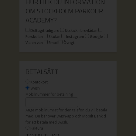
HUR FICK DU INFORMATION
OM STOCKHOLM PARKOUR
ACADEMY?
Deltagit tidigare
Utskick i brevlådan
Förskolan
Skolan
Instagram
Google
Via en vän
Email
Övrigt
BETALSÄTT
Kontokort
Swish
Mobilnummer för betalning
Ange mobilnumret för den telefon du vill betala
med. Du behöver Swish-app och Mobilt BankId
för att betala med Swish.
Faktura