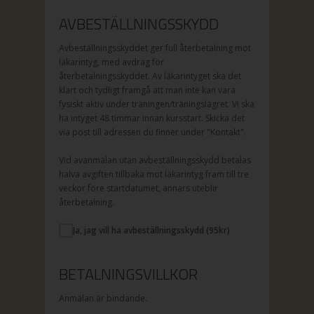
AVBESTÄLLNINGSSKYDD
Avbeställningsskyddet ger full återbetalning mot
läkarintyg, med avdrag för
återbetalningsskyddet. Av läkarintyget ska det
klart och tydligt framgå att man inte kan vara
fysiskt aktiv under träningen/träningslägret. Vi ska
ha intyget 48 timmar innan kursstart. Skicka det
via post till adressen du finner under "Kontakt".
Vid avanmälan utan avbeställningsskydd betalas
halva avgiften tillbaka mot läkarintyg fram till tre
veckor före startdatumet, annars uteblir
återbetalning.
Ja, jag vill ha avbeställningsskydd (
95
kr)
BETALNINGSVILLKOR
Anmälan är bindande.