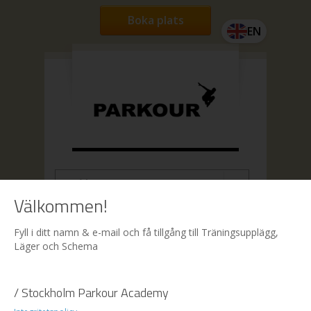
Boka plats
EN
Välkommen!
Hem
| Boka
Fyll i ditt namn & e-mail och få tillgång till Träningsupplägg,
Läger och Schema
Boka
/ Stockholm Parkour Academy