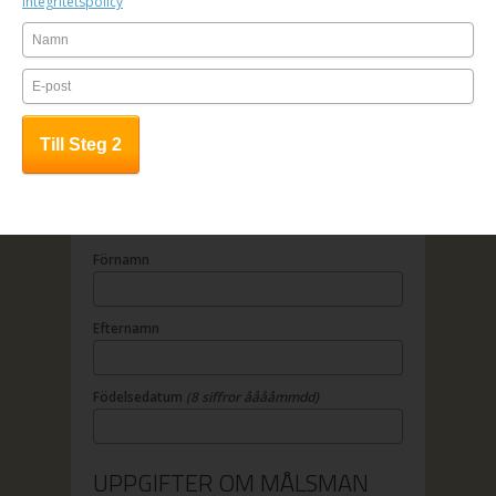
Integritetspolicy
1. Fyll i anmälningsformuläret
2. Betala online
3. All kursinfo sänds till angiven e-
mailadress
OBS! Anmälan är bindande.
UPPGIFTER OM DELTAGAREN
Förnamn
Efternamn
Födelsedatum
(8 siffror ååååmmdd)
UPPGIFTER OM MÅLSMAN