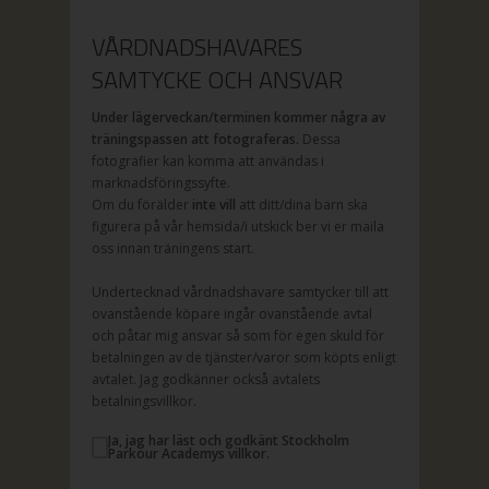
VÅRDNADSHAVARES
SAMTYCKE OCH ANSVAR
Under lägerveckan/terminen kommer några av
träningspassen att fotograferas.
Dessa
fotografier kan komma att användas i
marknadsföringssyfte.
Om du förälder
inte vill
att ditt/dina barn ska
figurera på vår hemsida/i utskick ber vi er maila
oss innan träningens start.
Undertecknad vårdnadshavare samtycker till att
ovanstående köpare ingår ovanstående avtal
och påtar mig ansvar så som för egen skuld för
betalningen av de tjänster/varor som köpts enligt
avtalet. Jag godkänner också avtalets
betalningsvillkor.
Ja, jag har läst och godkänt Stockholm
Parkour Academys villkor.