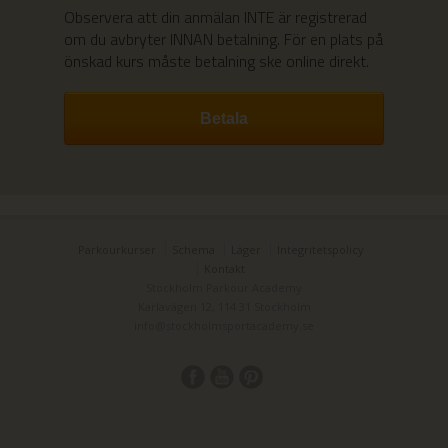
Observera att din anmälan INTE är registrerad
om du avbryter INNAN betalning.
För en plats på
önskad kurs måste betalning ske online direkt.
Parkourkurser
Schema
Läger
Integritetspolicy
Kontakt
Stockholm Parkour Academy
Karlavägen 12, 114 31 Stockholm
info@stockholmsportacademy.se
Smartsvar AI