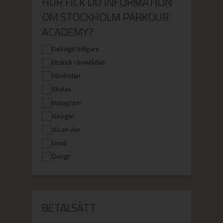
HUR FICK DU INFORMATION
OM STOCKHOLM PARKOUR
ACADEMY?
Deltagit tidigare
Utskick i brevlådan
Förskolan
Skolan
Instagram
Google
Via en vän
Email
Övrigt
BETALSÄTT