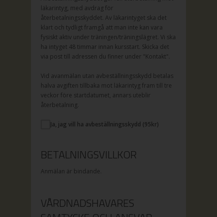
läkarintyg, med avdrag för
återbetalningsskyddet. Av läkarintyget ska det
klart och tydligt framgå att man inte kan vara
fysiskt aktiv under träningen/träningslägret. Vi ska
ha intyget 48 timmar innan kursstart. Skicka det
via post till adressen du finner under "Kontakt".
Vid avanmälan utan avbeställningsskydd betalas
halva avgiften tillbaka mot läkarintyg fram till tre
veckor före startdatumet, annars uteblir
återbetalning.
Ja, jag vill ha avbeställningsskydd (
95
kr)
BETALNINGSVILLKOR
Anmälan är bindande.
VÅRDNADSHAVARES