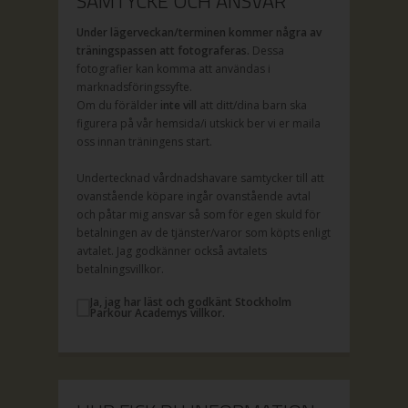
SAMTYCKE OCH ANSVAR
Under lägerveckan/terminen kommer några av
träningspassen att fotograferas.
Dessa
fotografier kan komma att användas i
marknadsföringssyfte.
Om du förälder
inte vill
att ditt/dina barn ska
figurera på vår hemsida/i utskick ber vi er maila
oss innan träningens start.
Undertecknad vårdnadshavare samtycker till att
ovanstående köpare ingår ovanstående avtal
och påtar mig ansvar så som för egen skuld för
betalningen av de tjänster/varor som köpts enligt
avtalet. Jag godkänner också avtalets
betalningsvillkor.
Ja, jag har läst och godkänt Stockholm
Parkour Academys villkor.