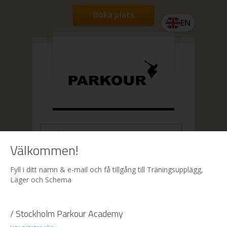
Boka plats
EN
Välkommen!
Hem
| Boka
Fyll i ditt namn & e-mail och få tillgång till Träningsupplägg,
Läger och Schema
Boka
/ Stockholm Parkour Academy