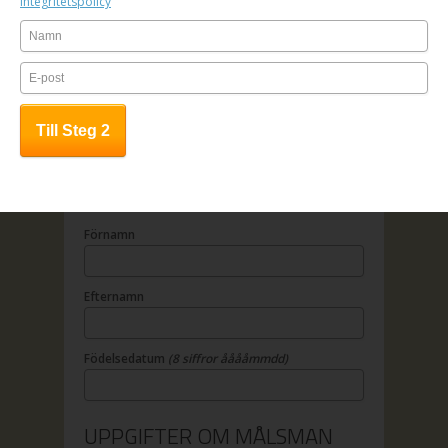
Integritetspolicy
1. Fyll i anmälningsformuläret
2. Betala online
3. All kursinfo sänds till angiven e-
mailadress
OBS! Anmälan är bindande.
UPPGIFTER OM DELTAGAREN
Förnamn
Efternamn
Födelsedatum
(8 siffror ååååmmdd)
UPPGIFTER OM MÅLSMAN