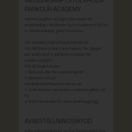
MEDLEMSKAP I STOCKHOLM
PARKOUR ACADEMY
I terminsavgiften (ej läger) tillkommer ett
medlemskap i Stockholm Sport Academy IF på
50
kr. Medlemskapet gäller terminsvis.
VID TRÄNING FLER GÅNGER PER VECKA
Om ditt barn önskar träna Parkour fler gånger
per vecka skall ni självfallet ej betala fler
medlemsavgifter.
Följ då stegen under:
1. Boka två eller fler parkour kurser
2. Meddela oss på
info@stockholmsportacademy.se
3. Vi återbetalar den andra medlemsavgiften (50
kr)
4. Vi ber om ursäkt för detta systemupplägg
AVBESTÄLLNINGSSKYDD
Avbeställningsskyddet ger full återbetalning mot